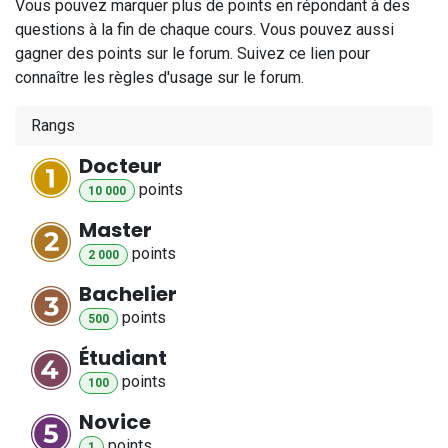
Vous pouvez marquer plus de points en répondant à des
questions à la fin de chaque cours. Vous pouvez aussi
gagner des points sur le forum. Suivez ce lien pour
connaître les règles d'usage sur le forum.
Rangs
Docteur
point
s
10 000
Master
point
s
2 000
Bachelier
point
s
500
Étudiant
point
s
100
Novice
point
s
1