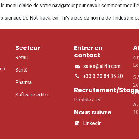
ez le menu d'aide de votre navigateur pour savoir comment modifi
signaux Do Not Track, car il n'y a pas de norme de l'industrie po
Secteur
Entrer en
A
contact
Retail
4 
Le
sales@all4it.com
oud
Santé​
+33 3 20 84 35 20
5 
Pharma
2è
Recrutement/Stage
(
M
Software éditor
Postulez ici
Av
Nous suivre
10
Linkedin