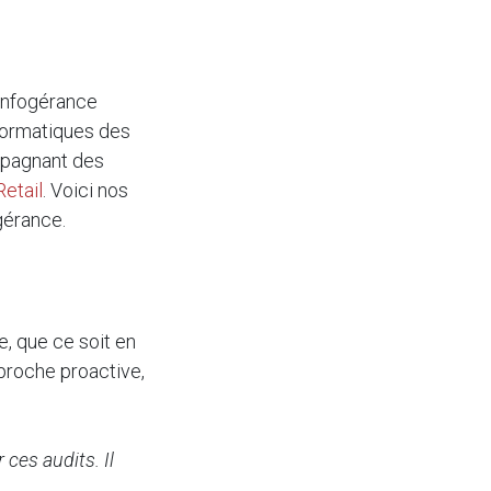
'infogérance
nformatiques des
mpagnant des
Retail
. Voici nos
gérance.
e, que ce soit en
proche proactive,
ces audits. Il