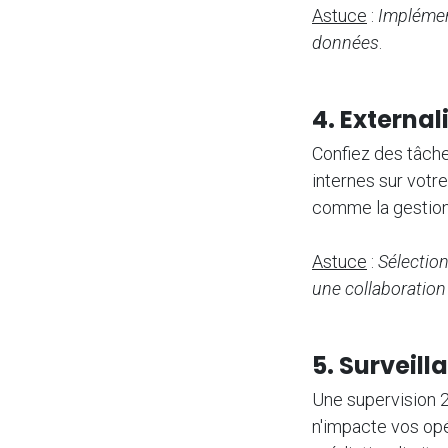
Astuce
:
Implément
données
.
4. External
Confiez des tâche
internes sur votre
comme la gestio
Astuce
:
Sélectio
une collaboration
5. Surveill
Une supervision 2
n'impacte vos opé