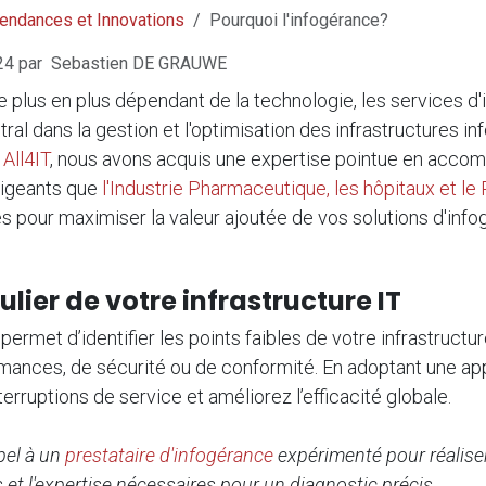
endances et Innovations
Pourquoi l'infogérance?
24
par
Sebastien DE GRAUWE
plus en plus dépendant de la technologie, les services d
tral dans la gestion et l'optimisation des infrastructures i
z
All4IT
, nous avons acquis une expertise pointue en acco
xigeants que
l'
Industrie Pharmaceutique
, les
hôpitaux
et le
s pour maximiser la valeur ajoutée de vos solutions d'info
gulier de votre infrastructure IT
permet d’identifier les points faibles de votre infrastructur
mances, de sécurité ou de conformité. En adoptant une ap
terruptions de service et améliorez l’efficacité globale.
pel à un
prestataire d'infogérance
expérimenté pour réaliser 
 et l'expertise nécessaires pour un diagnostic précis
.