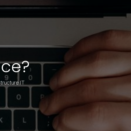
nce?
tructure IT