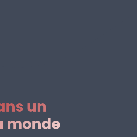
ans un
u monde