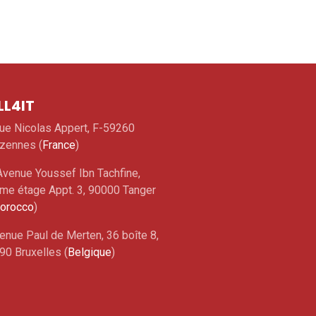
LL4IT
rue Nicolas Appert, F-59260
zennes (
France
)
Avenue Youssef Ibn Tachfine,
me étage Appt. 3, 90000 Tanger
orocco
)
enue Paul de Merten, 36 boîte 8,
90 Bruxelles (
Belgique
)