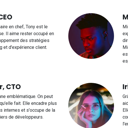
 CEO
M
aire en chef, Tony est le
Mi
se. Il aime rester occupé en
ex
loppement des stratégies
di
g et d'expérience client.
Mi
es
es
r, CTO
I
nne emblématique. On peut
Gr
qu'elle fait. Elle encadre plus
ai
 internes et s'occupe de la
El
iers de développeurs.
co
l'