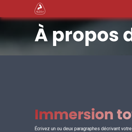
Se rendre au contenu
Nos Services
Secteurs d'activ
À propos 
Immersion to
Écrivez un ou deux paragraphes décrivant votre