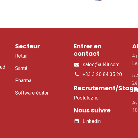
Secteur
Entrer en
A
contact
Retail
4 
Le
sales@all4it.com
oud
Santé​
+33 3 20 84 35 20
5 
Pharma
2è
Recrutement/Stage
(
M
Software éditor
Postulez ici
Av
Nous suivre
10
Linkedin